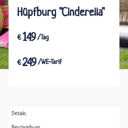
Hüpfburg "Cinderella"
149
€
/Tag
249
/WE-Tarif
€
Details
Beschreibung