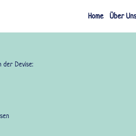
Home
Über Un
 der Devise:
hsen