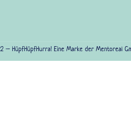
2 – HüpfHüpfHurra! Eine Marke der Mentoreal G